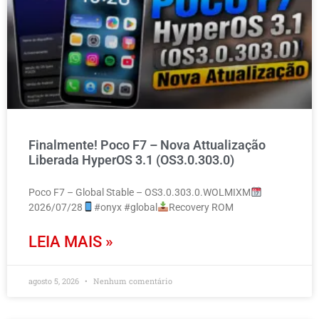
Finalmente! Poco F7 – Nova Attualização
Liberada HyperOS 3.1 (OS3.0.303.0)
Poco F7 – Global Stable – OS3.0.303.0.WOLMIXM
2026/07/28
#onyx #global
Recovery ROM
LEIA MAIS »
agosto 5, 2026
Nenhum comentário