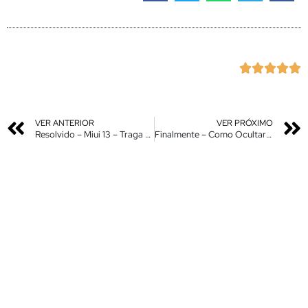





VER ANTERIOR
VER PRÓXIMO
Resolvido – Miui 13 – Traga o Dark Mode em Individual Apps de volta – Root*
Finalmente – Como Ocultar o Nome dos Apps na Tela inical em Seu Xiaomi – Ative Agora!