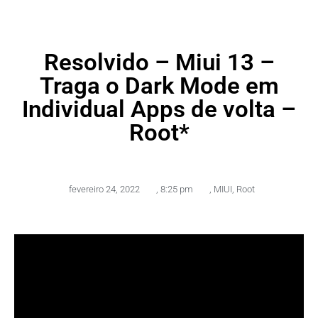
Resolvido – Miui 13 –
Traga o Dark Mode em
Individual Apps de volta –
Root*
fevereiro 24, 2022
,
8:25 pm
,
MIUI
,
Root