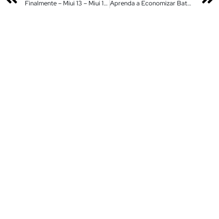
Finalmente – Miui 13 – Miui 12.5 – Novas Atualizações Liberadas
Aprenda a Economizar Bateria no Seu Xiaomi – Essa dica vale Ouro – Sem Root