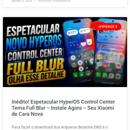
agosto 5, 2026
Nenhum comentário
HYPEROS 3
Inédito! Espetacular HyperOS Control Center
Tema Full Blur – Instale Agora – Seu Xiaomi
de Cara Nova
Para fazer o download dos Arquivos desative DNS e o