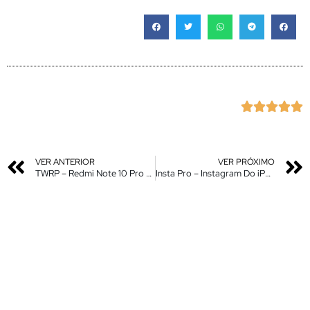





VER ANTERIOR
VER PRÓXIMO
TWRP – Redmi Note 10 Pro – Guia de instalação
Insta Pro – Instagram Do iPhone com qualidade Máxima no Android