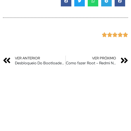





VER ANTERIOR
VER PRÓXIMO
Desbloqueio Do Bootloader – Redmi Note 10 e Redmi Note 10 Pro
Como fazer Root – Redmi Note 10 / 10 Pro