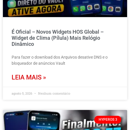
É Oficial – Novos Widgets HOS Global –
Widget de Clima (Pílula) Mais Relógio
Dinâmico
Para fazer o download dos Arquivos desative DNS e o
bloqueador de anúncios Vault
LEIA MAIS »
agosto 5, 2026
Nenhum comentário
HYPEROS 3