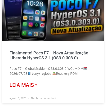
Finalmente! Poco F7 – Nova Attualização
Liberada HyperOS 3.1 (OS3.0.303.0)
Poco F7 – Global Stable – OS3.0.303.0.WOLMIXM
2026/07/28
#onyx #global
Recovery ROM
LEIA MAIS »
agosto 5, 2026
Nenhum comentário