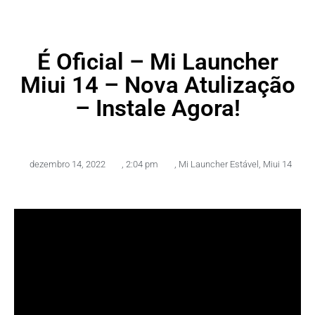
É Oficial – Mi Launcher
Miui 14 – Nova Atulização
– Instale Agora!
dezembro 14, 2022
,
2:04 pm
,
Mi Launcher Estável
,
Miui 14