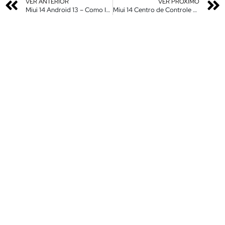
VER ANTERIOR
VER PRÓXIMO
Miui 14 Android 13 – Como Importar Temas em MTZ e Usar Apps Modificados do Sistema
Miui 14 Centro de Controle – Nova Atiualização – Instale Agora – Sem Root