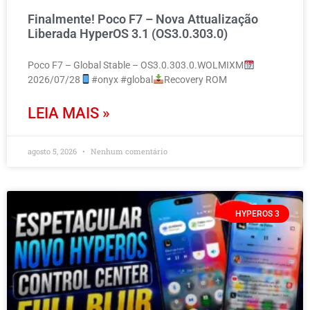
Finalmente! Poco F7 – Nova Attualização
Liberada HyperOS 3.1 (OS3.0.303.0)
Poco F7 – Global Stable – OS3.0.303.0.WOLMIXM
2026/07/28
#onyx #global
Recovery ROM
LEIA MAIS »
agosto 5, 2026
Nenhum comentário
HYPEROS 3