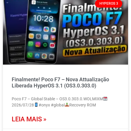
HYPEROS 3
Finalmente! Poco F7 – Nova Attualização
Liberada HyperOS 3.1 (OS3.0.303.0)
Poco F7 – Global Stable – OS3.0.303.0.WOLMIXM
2026/07/28
#onyx #global
Recovery ROM
LEIA MAIS »