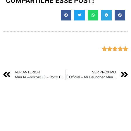
COMPARTILHE ESSE POST!





VER ANTERIOR
VER PRÓXIMO
Miui 14 Android 13 – Poco F3 / Mi 11X – Tutorial de Instalação – D.E.V China Traduzida PT – Br
É Oficial – Mi Launcher Miui 14 – Nova Atulização – Instale Agora!